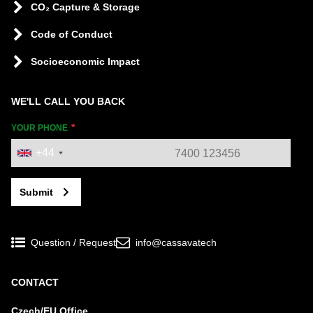
CO₂ Capture & Storage
Code of Conduct
Socioeconomic Impact
WE'LL CALL YOU BACK
YOUR PHONE
+44
Submit
Question / Request
info@cassavatech
CONTACT
Czech/EU Office