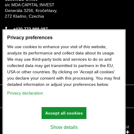
s/c MDA CAPITAL INVEST
Generála 3256, Kročehlavy,
272 Kladno, Czechia
+420 773 988 087
Privacy preferences
Nigerian Office
We use cookies to enhance your visit of this website,
Plot 282b Trans-Amadi Industrial Estate, Port
analyze its performance and collect data about its usage.
Harcourt, Rivers State, Nigeria
We may use third-party tools and services to do so and
collected data may get transmitted to partners in the EU,
+234 803 402 1964
USA or other countries. By clicking on 'Accept all cookies'
you declare your consent with this processing. You may find
detailed information or adjust your preferences below.
Privacy declaration
Facebook
Twitter
Instagram
Youtube
Accept all cookies
Privacy preferences
Privacy declaration
Website created with:
ByznysWeb.cz
Show details